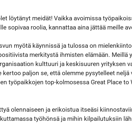
let löytänyt meidät! Vaikka avoimissa työpaikoissa
lle sopivaa roolia, kannattaa aina jättää meille av
vun myötä käynnissä ja tulossa on mielenkiintois
i positiivista merkitystä ihmisten elämään. Meillä 
rganisaation kulttuuri ja keskisuuren yrityksen 
kertoo paljon se, että olemme pysytelleet neljä
n työpaikkojen top-kolmosessa Great Place to 
ttyä olennaiseen ja erikoistua itseäsi kiinnostavii
kuttamassa työhönsä ja mihin kilpailutuksiin 