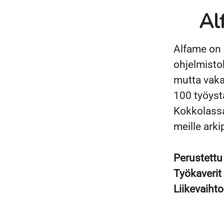
Al
Alfame on 
ohjelmisto
mutta vakaa
100 työyst
Kokkolassa
meille arki
Perustett
Työkaverit
Liikevaiht