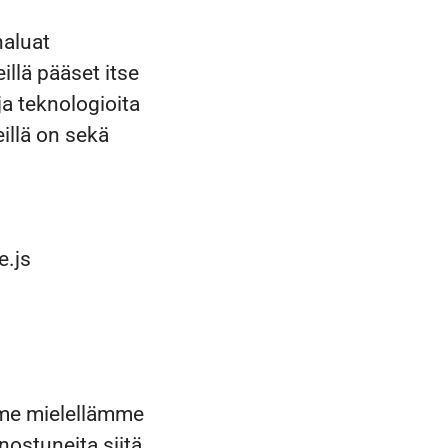
haluat
llä pääset itse
ja teknologioita
illä on sekä
e.js
imme mielellämme
ostuneita siitä,