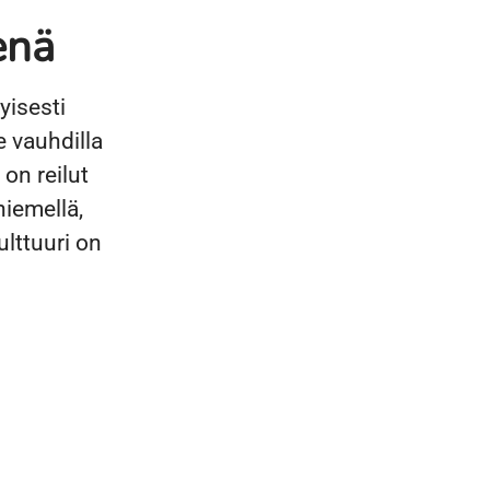
enä
yisesti
 vauhdilla
 on reilut
niemellä,
lttuuri on