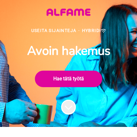
USEITA SIJAINTEJA
·
HYBRIDI
Avoin hakemus
Hae tätä työtä