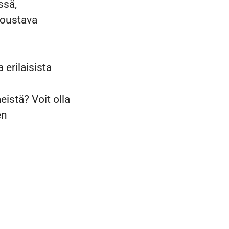
ssä,
joustava
erilaisista
eistä? Voit olla
en