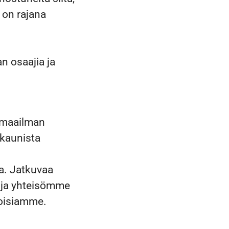
s on rajana
n osaajia ja
u maailman
 kaunista
a. Jatkuvaa
ö ja yhteisömme
toisiamme.