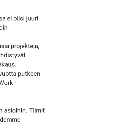
 ei olisi juuri
oin
ia projekteja,
yhdistyvät
vakaus.
 vuotta putkeen
Work -
n asioihin. Tiimit
lähdemme