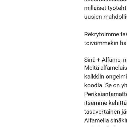
millaiset työteh
uusien mahdolli
Rekrytoimme tasa
toivommekin hak
Sinä + Alfame, m
Meitä alfamelais
kaikkiin ongelmi
koodia. Se on y
Periksiantamatt
itsemme kehittäm
tasavertainen j
Alfamella sinäki