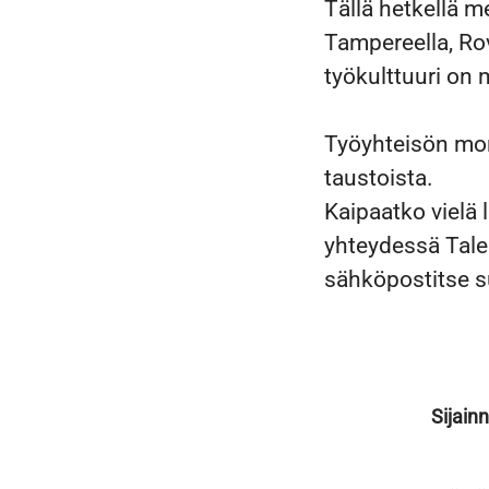
Tällä hetkellä m
Tampereella, Ro
työkulttuuri on m
Työyhteisön moni
taustoista.
Kaipaatko vielä l
yhteydessä Tal
sähköpostitse 
Sijainn