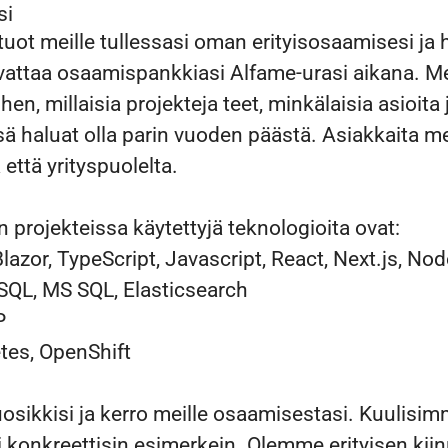
si
uot meille tullessasi oman erityisosaamisesi ja 
vattaa osaamispankkiasi Alfame-urasi aikana. Mei
en, millaisia projekteja teet, minkälaisia asioita 
sä haluat olla parin vuoden päästä. Asiakkaita me
 että yrityspuolelta.
n projekteissa käytettyjä teknologioita ovat:
lazor, TypeScript, Javascript, React, Next.js, Nod
QL, MS SQL, Elasticsearch
P
tes, OpenShift
uosikkisi ja kerro meille osaamisestasi. Kuulis
onkreettisin esimerkein. Olemme erityisen kiinn