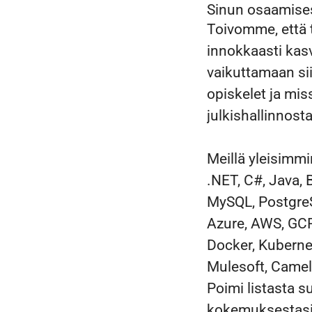
Sinun osaamise
Toivomme, että t
innokkaasti kas
vaikuttamaan siih
opiskelet ja mis
julkishallinnosta
Meillä yleisimmi
.NET, C#, Java, B
MySQL, PostgreS
Azure, AWS, GC
Docker, Kuberne
Mulesoft, Camel
Poimi listasta s
kokemuksestasi k