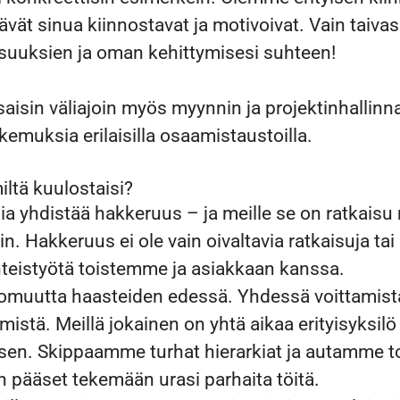
tävät sinua kiinnostavat ja motivoivat. Vain taiva
suuksien ja oman kehittymisesi suhteen!
isin väliajoin myös myynnin ja projektinhallinna
emuksia erilaisilla osaamistaustoilla.
iltä kuulostaisi?
ia yhdistää hakkeruus – ja meille se on ratkais
in. Hakkeruus ei ole vain oivaltavia ratkaisuja tai
hteistyötä toistemme ja asiakkaan kanssa.
omuutta haasteiden edessä. Yhdessä voittamist
istä. Meillä jokainen on yhtä aikaa erityisyksil
äsen. Skippaamme turhat hierarkiat ja autamme 
n pääset tekemään urasi parhaita töitä.