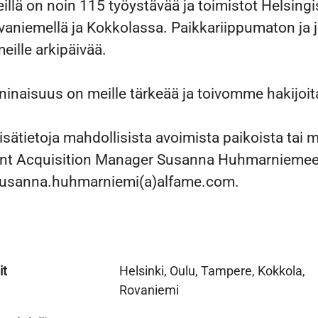
eillä on noin 115 työystävää ja toimistot Helsingi
vaniemellä ja Kokkolassa. Paikkariippumaton ja 
eille arkipäivää.
naisuus on meille tärkeää ja toivomme hakijoita 
isätietoja mahdollisista avoimista paikoista tai m
ent Acquisition Manager Susanna Huhmarnieme
susanna.huhmarniemi(a)alfame.com.
it
Helsinki, Oulu, Tampere, Kokkola,
Rovaniemi