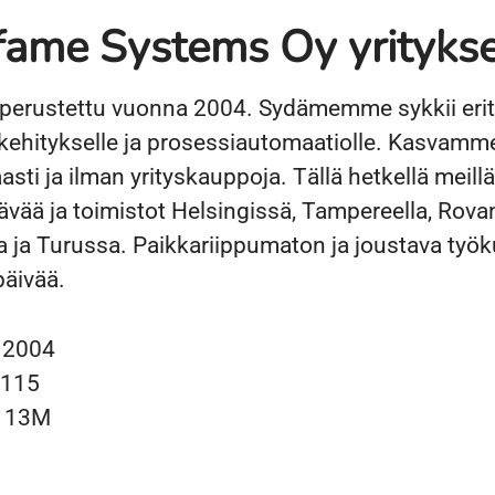
fame Systems Oy yrityks
perustettu vuonna 2004. Sydämemme sykkii erit
kehitykselle ja prosessiautomaatiolle. Kasvamme
sti ja ilman yrityskauppoja. Tällä hetkellä meillä
ävää ja toimistot Helsingissä, Tampereella, Rova
 ja Turussa. Paikkariippumaton ja joustava työku
päivää.
u
2004
115
o
13M