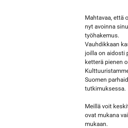
Mahtavaa, että o
nyt avoinna sinu
työhakemus.
Vauhdikkaan kas
joilla on aidost
ketterä pienen o
Kulttuuristamme 
Suomen parhaide
tutkimuksessa.
Meillä voit keski
ovat mukana vai
mukaan.