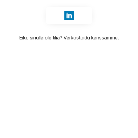
Kirjaudu sisään tunnuksilla Li
Eikö sinulla ole tiliä?
Verkostoidu kanssamme
.